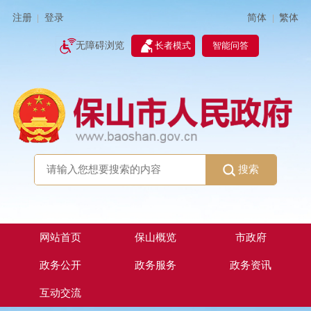
简体
繁体
注册
登录
|
|
无障碍浏览
长者模式
智能问答
搜索
网站首页
保山概览
市政府
政务公开
政务服务
政务资讯
互动交流