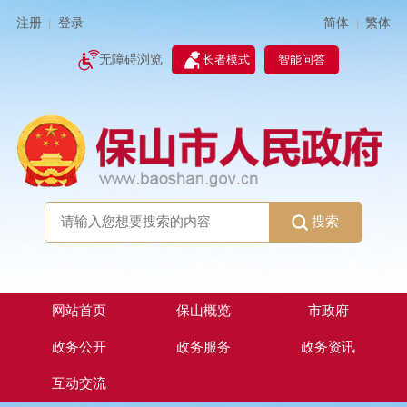
简体
繁体
注册
登录
|
|
无障碍浏览
长者模式
智能问答
搜索
网站首页
保山概览
市政府
政务公开
政务服务
政务资讯
互动交流