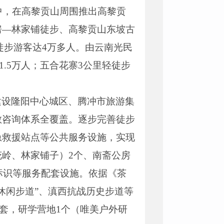
中，在高黎贡山周围推出高黎贡
房—林家铺徒步、高黎贡山东坡古
，徙步游客达4万多人。由云南光民
.5万人；五合花寨3公里轻徒步
建设隆阳中心城区、腾冲市旅游集
散咨询体系全覆盖。逐步完善徒步
急救援站点等公共服务设施，实现
岭、林家铺子）2个、南斋公房
标识等服务配套设施。依据《茶
休闲步道”、滇西抗战历史步道等
4套，研学营地1个（唯美户外研