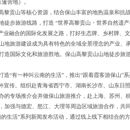
帐篷营地）。
高黎贡山等核心资源，结合保山丰富的地热温泉和抗
地徒步旅游线路，打造 “世界高黎贡山・世界自然遗产
联产业融合的国际化发展之路，打好生态牌、乡村牌、
山地旅游建设成为具有特色的全域全景理念的产业、
打造国际文化和旅游胜地。保山高黎贡山山地徒步旅游线
打造“有一种叫云南的生活”，推出“跟着霞客游保山”
对外宣传。组织赴青海省西宁市、湖南长沙市、山东日
办的专场推介会并做保山旅游推介，赴上海、苏州、
，加强与德宏、怒江、大理等周边区域旅游合作，共
南的生活”系列新闻发布活动，通过线上线下相结合的