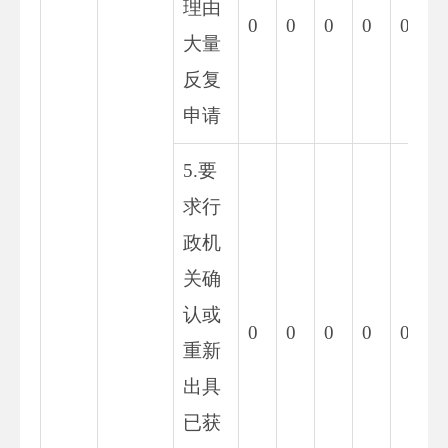
理由
0
0
0
0
0
0
大量
反复
申请
5.要
求行
政机
关确
认或
0
0
0
0
0
0
重新
出具
已获