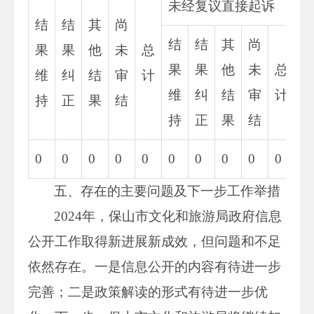
未经复议直接起诉
结
结
其
尚
结
结
其
尚
果
果
他
未
总
果
果
他
未
总
维
纠
结
审
计
维
纠
结
审
计
持
正
果
结
持
正
果
结
0
0
0
0
0
0
0
0
0
0
0
五、存在的主要问题及下一步工作举措
2024年，保山市文化和旅游局政府信息
公开工作取得新进展新成效，但问题和不足
依然存在。一是信息公开的内容有待进一步
完善；二是政策解读的形式有待进一步优