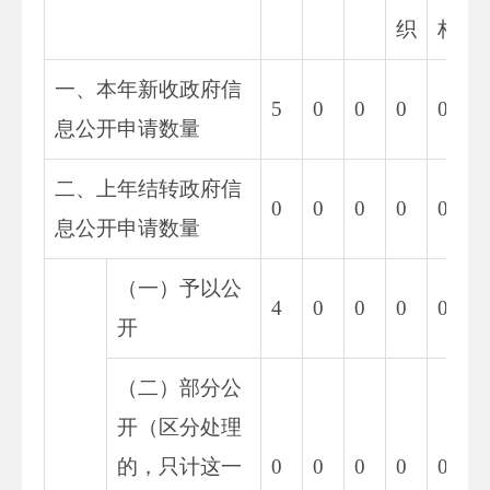
织
构
一、本年新收政府信
5
0
0
0
0
0
息公开申请数量
二、上年结转政府信
0
0
0
0
0
0
息公开申请数量
（一）予以公
4
0
0
0
0
0
开
（二）部分公
开（区分处理
的，只计这一
0
0
0
0
0
0