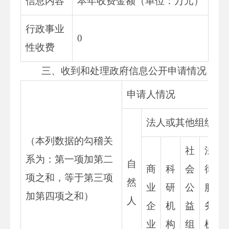
信息内容
本年收费金额（单位：万元）
行政事业
0
性收费
三、收到和处理政府信息公开申请情况
申请人情况
法人或其他组织
（本列数据的勾稽关
社
法
系为：第一项加第二
自
商
科
会
律
项之和，等于第三项
然
业
研
公
服
加第四项之和）
人
企
机
益
务
业
构
组
机