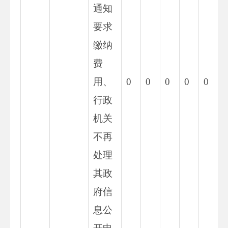
通知
要求
缴纳
费
用、
0
0
0
0
0
0
行政
机关
不再
处理
其政
府信
息公