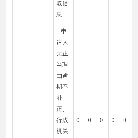
取信
息
1.申
请人
无正
当理
由逾
期不
补
正、
行政
0
0
0
0
0
0
机关