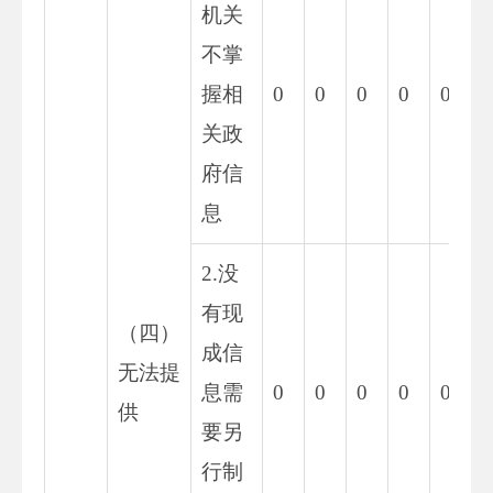
机关
不掌
握相
0
0
0
0
0
0
关政
府信
息
2.没
有现
（四）
成信
无法提
息需
0
0
0
0
0
0
供
要另
行制