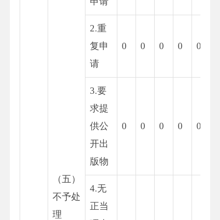
申请
2.重
复申
0
0
0
0
0
0
请
3.要
求提
供公
0
0
0
0
0
0
开出
版物
（五）
4.无
不予处
正当
理