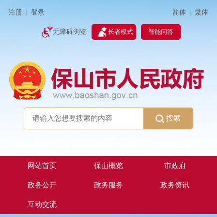
简体
繁体
注册
登录
|
|
无障碍浏览
长者模式
智能问答
搜索
网站首页
保山概览
市政府
政务公开
政务服务
政务资讯
互动交流