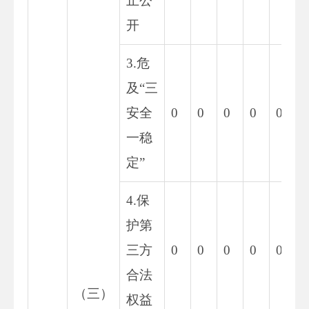
止公
开
3.危
及“三
安全
0
0
0
0
0
0
一稳
定”
4.保
护第
三方
0
0
0
0
0
0
合法
（三）
权益