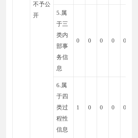
不予公
5.属
开
于三
类内
0
0
0
0
0
0
部事
务信
息
6.属
于四
类过
1
0
0
0
0
0
程性
信息