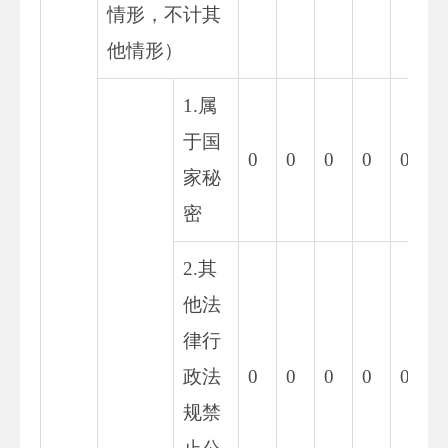
情形，不计其
他情形）
1.属
于国
0
0
0
0
0
0
家秘
密
2.其
他法
律行
政法
0
0
0
0
0
0
规禁