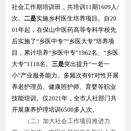
社会工作期培训班，共培训
11
期
1609
人
/
次。
二是
实施乡村医生培养项目。自
20
01
年起，在保山中医药高等专科学校先
后实施了“乡医中专”“乡医大专”培养项
目，累计培养“乡医中专”
1962
名、“乡医
大专”
1118
名。
三是
突出提升
“一老一
小”产业服务能力。多频次有针对性开展
养老护理员、健康照护师、育婴等职业
技能培训。仅
2021
年，全市人社部门共
开展康养护理培训
6500
多人次。
（二）加大社会工作项目推进力