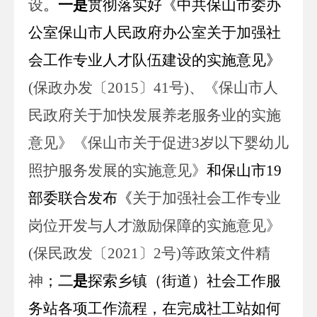
设
。
一是
贯彻落实好《中共保山市委办
公室保山市人民政府办公室关于加强社
会工作专业人才队伍建设的实施意见》
(
保政办发〔
2015
〕
41
号
)
、《保山市人
民政府关于加快发展养老服务业的实施
意见》《保山市关于促进
3
岁以下婴幼儿
照护服务发展的实施意见》
和保山市
19
部委联合发布《
关于加强社会工作专业
岗位开发与人才激励保障的实施意见》
(
保民政发〔
2021
〕
2
号
)
等政策文件精
神
；
二
是
探索乡镇（街道）社会工作服
务站各项工作流程，在完成社工站如何