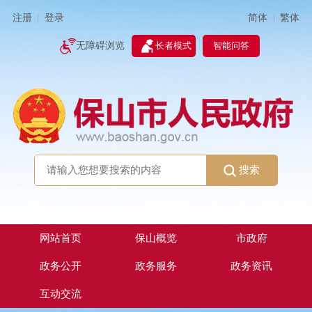
简体
繁体
注册
登录
|
|
无障碍浏览
长者模式
智能问答
搜索
网站首页
保山概览
市政府
政务公开
政务服务
政务资讯
互动交流