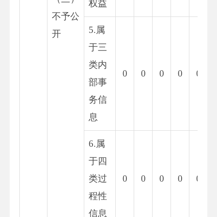
权益
不予公
5.属
开
于三
类内
0
0
0
0
0
部事
务信
息
6.属
于四
类过
0
0
0
0
0
程性
信息