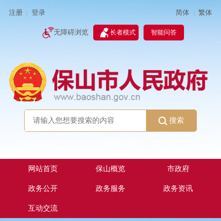
简体
繁体
注册
登录
|
|
无障碍浏览
长者模式
智能问答
搜索
网站首页
保山概览
市政府
政务公开
政务服务
政务资讯
互动交流