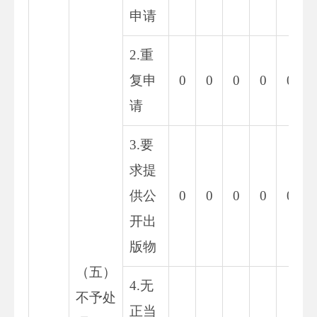
申请
2.重
复申
0
0
0
0
0
请
3.要
求提
供公
0
0
0
0
0
开出
版物
（五）
4.无
不予处
正当