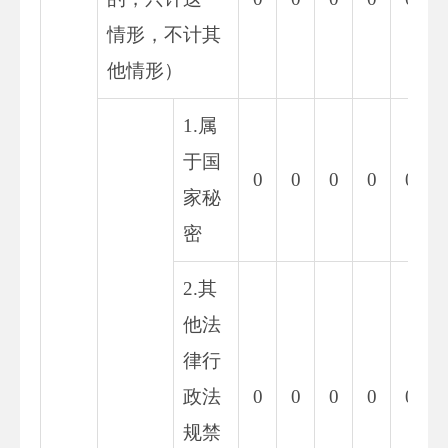
情形，不计其
他情形）
1.属
于国
0
0
0
0
0
家秘
密
2.其
他法
律行
政法
0
0
0
0
0
规禁