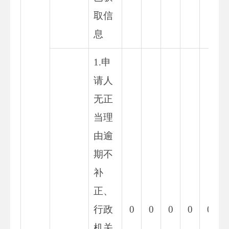
取信
息
1.申
请人
无正
当理
由逾
期不
补
正、
行政
0
0
0
0
0
机关