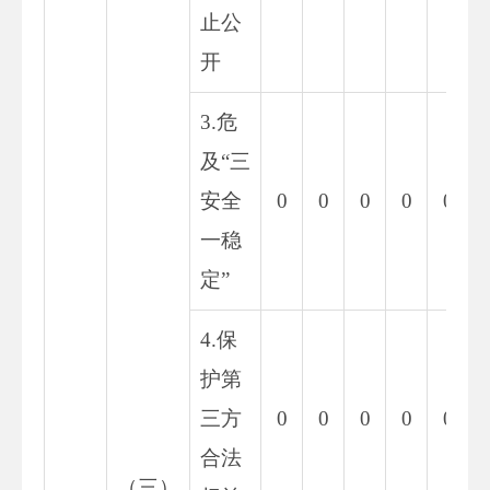
止公
开
3.危
及“三
安全
0
0
0
0
0
一稳
定”
4.保
护第
三方
0
0
0
0
0
合法
（三）