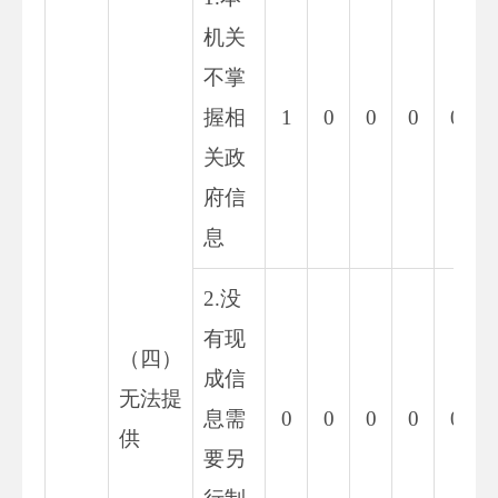
机关
不掌
握相
1
0
0
0
0
关政
府信
息
2.没
有现
（四）
成信
无法提
息需
0
0
0
0
0
供
要另