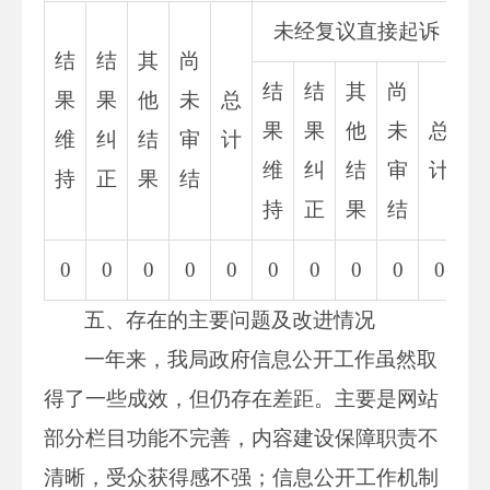
未经复议直接起诉
结
结
其
尚
结
结
其
尚
果
果
他
未
总
果
果
他
未
总
维
纠
结
审
计
维
纠
结
审
计
持
正
果
结
持
正
果
结
0
0
0
0
0
0
0
0
0
0
0
五、存在的主要问题及改进情况
一年来，我局政府信息公开工作虽然取
得了一些成效，但仍存在差距。主要是网站
部分栏目功能不完善，内容建设保障职责不
清晰，受众获得感不强；信息公开工作机制