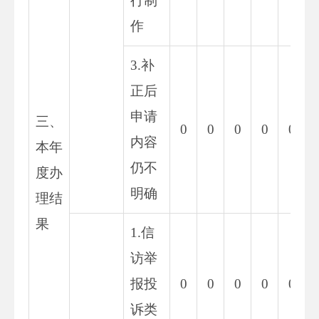
行制
作
3.补
正后
申请
三、
0
0
0
0
0
内容
本年
仍不
度办
明确
理结
果
1.信
访举
报投
0
0
0
0
0
诉类