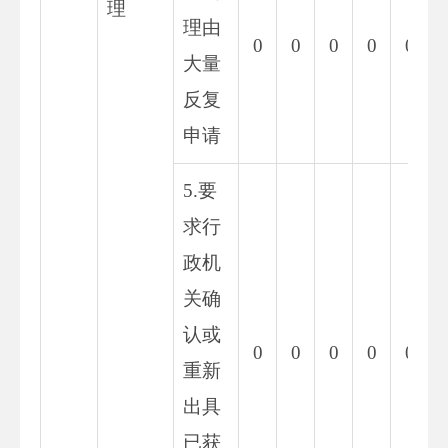
理
理由
0
0
0
0
0
大量
反复
申请
5.要
求行
政机
关确
认或
0
0
0
0
0
重新
出具
已获