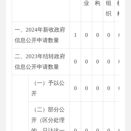
业
构
组
机
织
构
一、2024年新收政府
1
0
0
0
0
信息公开申请数量
二、2023年结转政府
0
0
0
0
0
信息公开申请数量
（一）予以公
0
0
0
0
0
开
（二）部分公
开（区分处理
的，只计这一
0
0
0
0
0