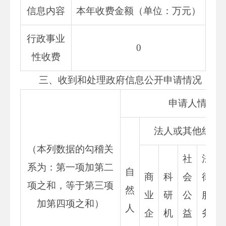
信息内容
本年收费金额（单位：万元）
行政事业
0
性收费
三、收到和处理政府信息公开申请情况
申请人情况
法人或其他组织
（本列数据的勾稽关
社
法
系为：第一项加第二
自
商
科
会
律
项之和，等于第三项
然
业
研
公
服
加第四项之和）
人
企
机
益
务