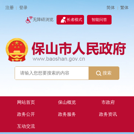
简体
繁体
注册
登录
|
|
无障碍浏览
长者模式
智能问答
搜索
网站首页
保山概览
市政府
政务公开
政务服务
政务资讯
互动交流