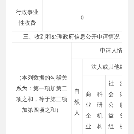
行政事业
0
性收费
三、收到和处理政府信息公开申请情况
申请人情况
法人或其他组织
（本列数据的勾稽关
社
法
系为：第一项加第二
自
商
科
会
律
项之和，等于第三项
然
业
研
公
服
加第四项之和）
人
企
机
益
务
业
构
组
机