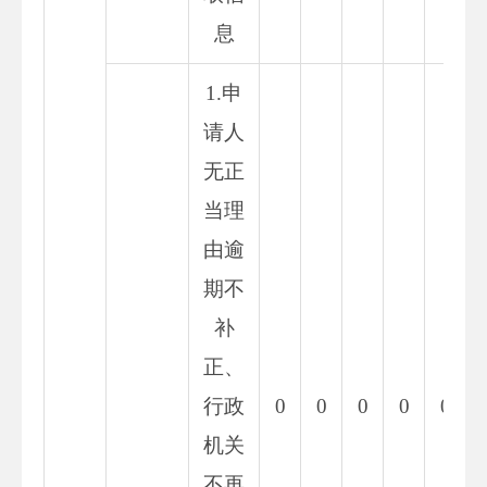
息
1.申
请人
无正
当理
由逾
期不
补
正、
行政
0
0
0
0
0
机关
不再