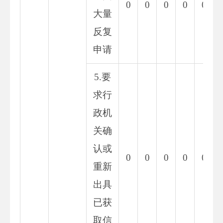
0
0
0
0
0
大量
反复
申请
5.要
求行
政机
关确
认或
0
0
0
0
0
重新
出具
已获
取信