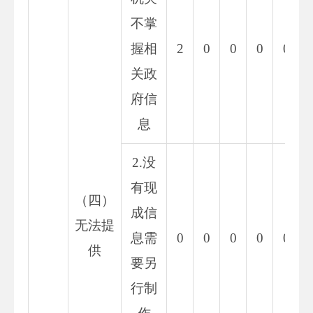
不掌
握相
2
0
0
0
0
关政
府信
息
2.没
有现
（四）
成信
无法提
息需
0
0
0
0
0
供
要另
行制