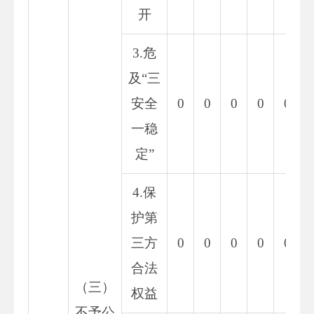
开
3.危
及“三
安全
0
0
0
0
0
一稳
定”
4.保
护第
三方
0
0
0
0
0
合法
（三）
权益
不予公