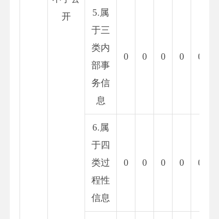
5.属
开
于三
类内
0
0
0
0
0
部事
务信
息
6.属
于四
类过
0
0
0
0
0
程性
信息