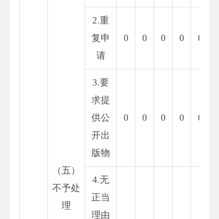
2.重
复申
0
0
0
0
0
请
3.要
求提
供公
0
0
0
0
0
开出
版物
（五）
4.无
不予处
正当
理
理由