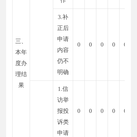
作
3.补
正后
申请
三、
0
0
0
0
0
内容
本年
仍不
度办
明确
理结
果
1.信
访举
报投
0
0
0
0
0
诉类
申请