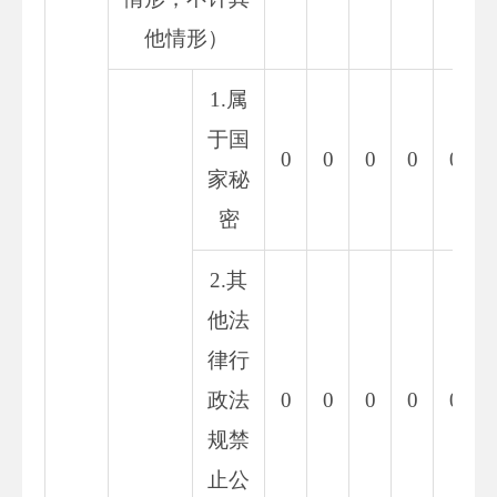
他情形）
1.属
于国
0
0
0
0
0
家秘
密
2.其
他法
律行
政法
0
0
0
0
0
规禁
止公