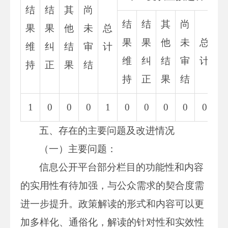
结
结
其
尚
结
结
其
尚
果
果
他
未
总
果
果
他
未
总
维
纠
结
审
计
维
纠
结
审
计
持
正
果
结
持
正
果
结
1
0
0
0
1
0
0
0
0
0
0
五、存在的主要问题及改进情况
（一）主要问题：
信息公开平台部分栏目的功能性和内容
的实用性有待加强，与公众需求的契合度需
进一步提升。政策解读的形式和内容可以更
加多样化、通俗化，解读的针对性和实效性