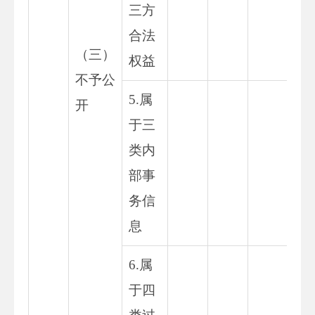
三方
合法
（三）
权益
不予公
5.属
开
于三
类内
部事
务信
息
6.属
于四