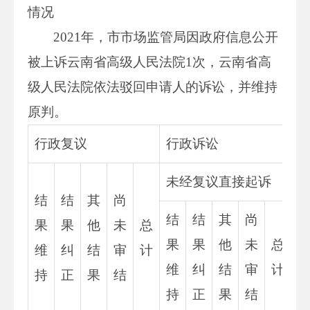
情况
2021年，市市场监管局因政府信息公开
被上诉云南省高级人民法院1次，云南省高
级人民法院依法驳回申请人的诉讼，并维持
原判。
行政复议
行政诉讼
未经复议直接起诉
结
结
其
尚
结
结
其
尚
果
果
他
未
总
果
果
他
未
总
维
纠
结
审
计
维
纠
结
审
计
持
正
果
结
持
正
果
结