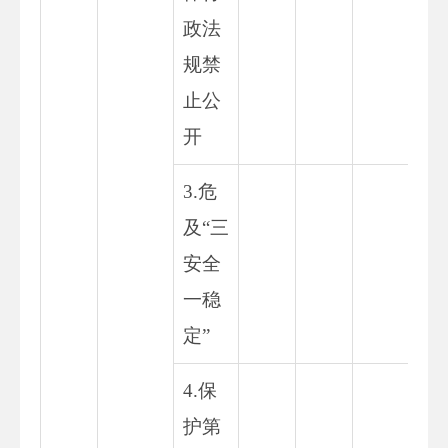
政法
规禁
止公
开
3.危
及“三
安全
一稳
定”
4.保
护第