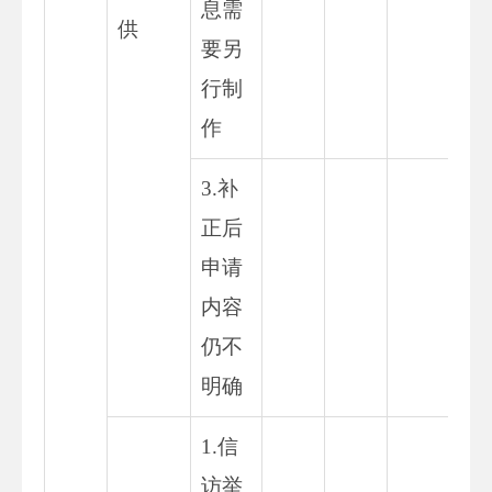
息需
供
要另
行制
作
3.补
正后
申请
内容
仍不
明确
1.信
访举