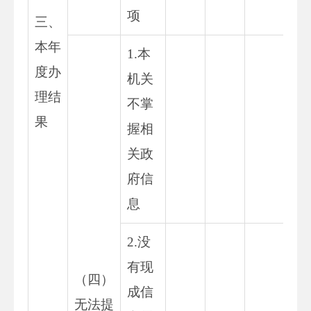
项
三、
本年
1.本
度办
机关
理结
不掌
果
握相
关政
府信
息
2.没
有现
（四）
成信
无法提