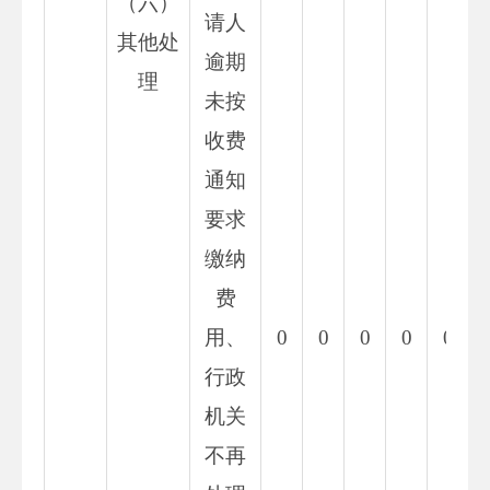
（六）
请人
其他处
逾期
理
未按
收费
通知
要求
缴纳
费
用、
0
0
0
0
0
行政
机关
不再