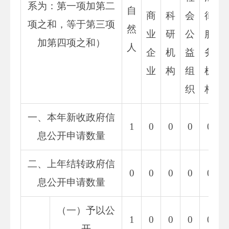
系为：第一项加第二
自
商
科
会
律
项之和，等于第三项
然
业
研
公
服
加第四项之和）
人
企
机
益
务
业
构
组
机
织
构
一、本年新收政府信
1
0
0
0
0
息公开申请数量
二、上年结转政府信
0
0
0
0
0
息公开申请数量
（一）予以公
1
0
0
0
0
开