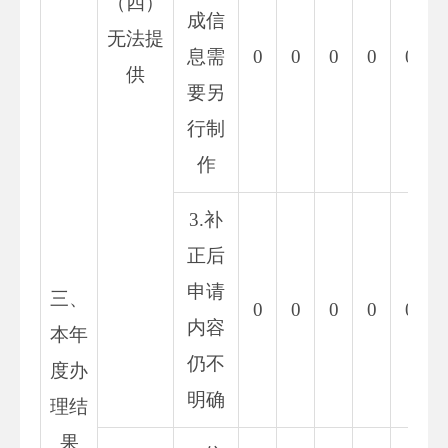
（四）
成信
无法提
息需
0
0
0
0
0
供
要另
行制
作
3.补
正后
申请
三、
0
0
0
0
0
内容
本年
仍不
度办
明确
理结
果