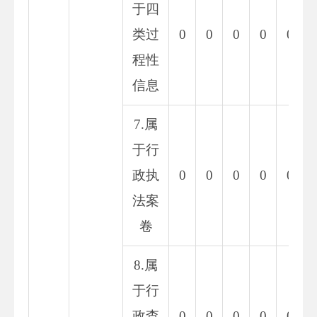
于四
类过
0
0
0
0
0
程性
信息
7.属
于行
政执
0
0
0
0
0
法案
卷
8.属
于行
政查
0
0
0
0
0