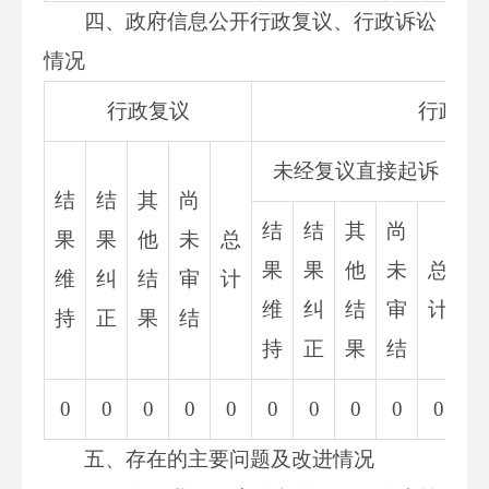
四、政府信息公开行政复议、行政诉讼
情况
行政复议
行政诉
未经复议直接起诉
结
结
其
尚
结
结
其
尚
果
果
他
未
总
果
果
他
未
总
维
纠
结
审
计
维
纠
结
审
计
持
正
果
结
持
正
果
结
0
0
0
0
0
0
0
0
0
0
0
五、存在的主要问题及改进情况