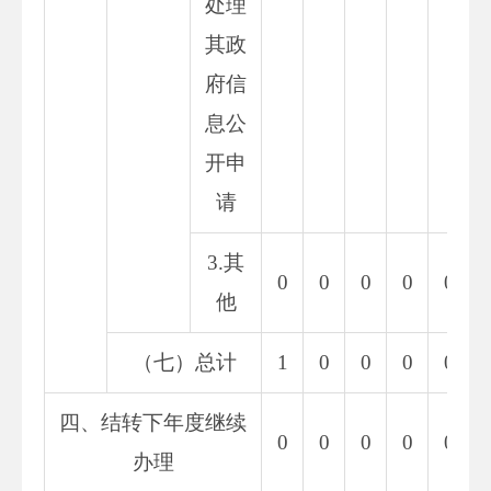
处理
其政
府信
息公
开申
请
3.其
0
0
0
0
0
他
（七）总计
1
0
0
0
0
四、结转下年度继续
0
0
0
0
0
办理