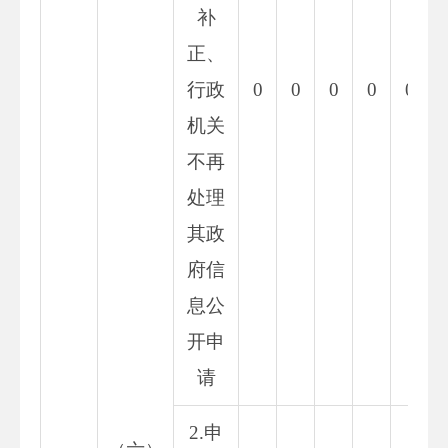
补
正、
行政
0
0
0
0
0
机关
不再
处理
其政
府信
息公
开申
请
2.申