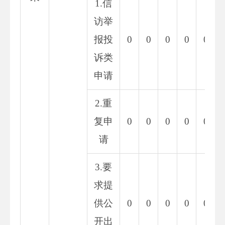
1.信
访举
报投
0
0
0
0
0
诉类
申请
2.重
复申
0
0
0
0
0
请
3.要
求提
供公
0
0
0
0
0
开出