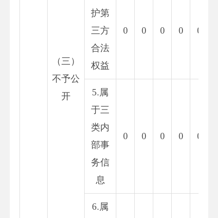
护第
三方
0
0
0
0
0
合法
（三）
权益
不予公
5.属
开
于三
类内
0
0
0
0
0
部事
务信
息
6.属