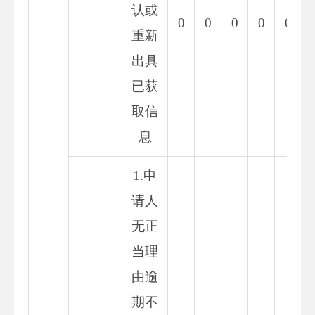
认或
0
0
0
0
0
重新
出具
已获
取信
息
1.申
请人
无正
当理
由逾
期不