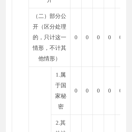
（二）部分公
开（区分处理
的，只计这一
0
0
0
0
0
情形，不计其
他情形）
1.属
于国
0
0
0
0
0
家秘
密
2.其