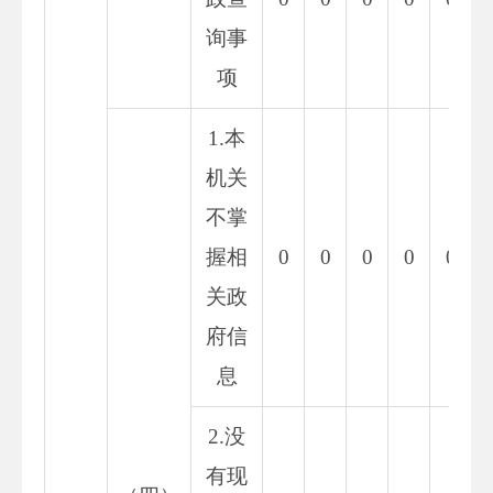
询事
项
1.本
机关
不掌
握相
0
0
0
0
0
关政
府信
息
2.没
有现