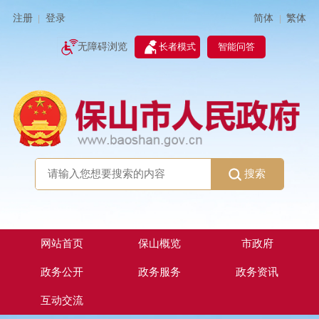
简体
繁体
注册
登录
|
|
无障碍浏览
长者模式
智能问答
搜索
网站首页
保山概览
市政府
政务公开
政务服务
政务资讯
互动交流