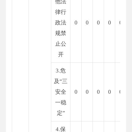
他法
律行
政法
0
0
0
0
0
规禁
止公
开
3.危
及“三
安全
0
0
0
0
0
一稳
定”
4.保