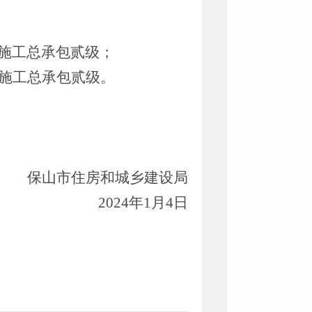
施工总承包贰级；
施工总承包贰级。
保山市住房和城乡建设局
202
4
年
1
月
4
日