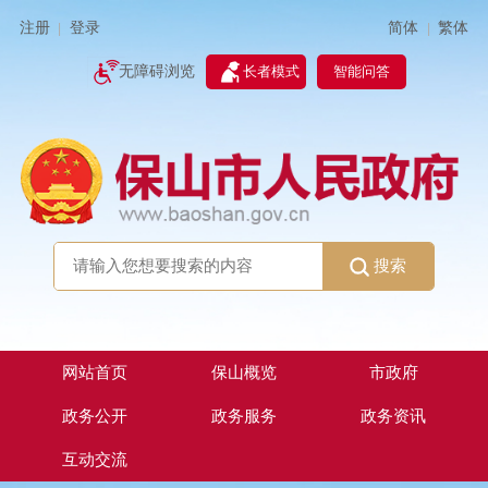
简体
繁体
注册
登录
|
|
无障碍浏览
长者模式
智能问答
搜索
网站首页
保山概览
市政府
政务公开
政务服务
政务资讯
互动交流