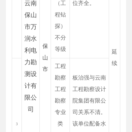
云南
（工
位齐全。
保山
程钻
探）
市万
不分
润水
保
等级
利电
延
山
力勘
续
工程
市
测设
勘察
板治强与云南
计有
工程
工程勘察设计
限公
勘察
院集团有限公
司
专业
司关系不清。
类
该单位配备水
3