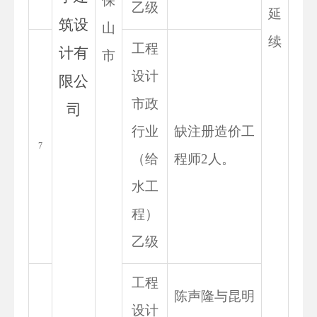
保
乙级
延
筑设
山
续
工程
计有
市
设计
限公
市政
司
行业
缺注册造价工
7
（给
程师2人。
水工
程）
乙级
工程
陈声隆与昆明
设计