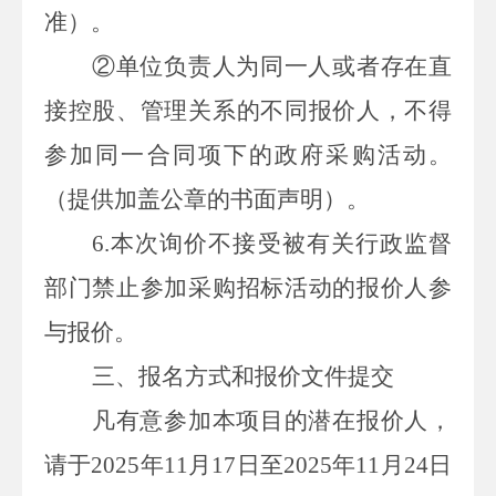
准）。
②单位负责人为同一人或者存在直
接控股、管理关系的不同
报价人
，不得
参加同一合同项下的
政府
采购活动。
（提供加盖公章的书面声明）。
6
.
本次
询价
不接受被有关行政监督
部门禁止参加采购招标活动的
报价人参
与报价
。
三、报名方式和报价文件提交
凡有意参加本项目的潜在报价人，
请于
2025
年
11
月
1
7
日至
2025
年
11
月
24
日