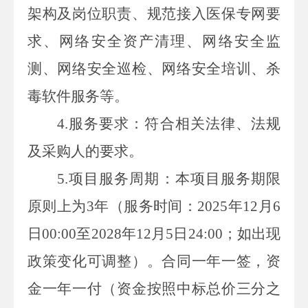
架构及岗位职责、规范接入医保专网要
求、网络安全资产清理、网络安全监
测、网络安全巡检、网络安全培训、杀
毒软件服务等
。
4
.
服务要求：符合相关法律、法规
及
采购人
的要求。
5
.
项目服务周期：
本项目服务期限
原则上为
3
年（服务时间：
2025
年
12
月
6
日
00:00
至
2028
年
12
月
5
日
24:00
；如出现
政策变化可调整）。合同一年一签，资
金一年一付（资金按照中标总价三分之