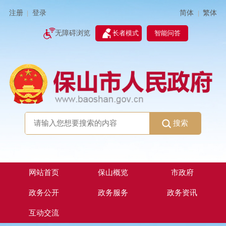
简体
繁体
注册
登录
|
|
无障碍浏览
长者模式
智能问答
搜索
网站首页
保山概览
市政府
政务公开
政务服务
政务资讯
互动交流