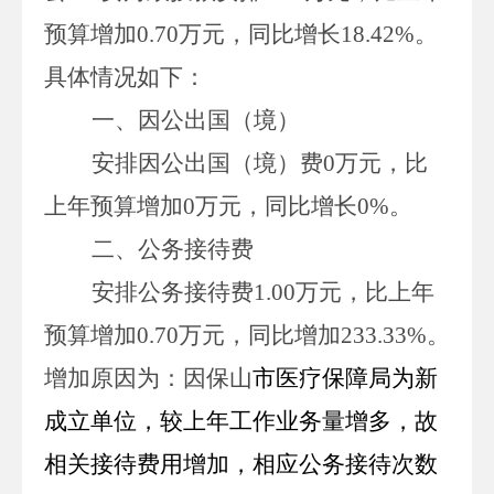
预算增加
0.70
万
元，同比增长
18.42
%
。
具体情况如下：
一、因公出国（境）
安排因公出国（境）费
0
万
元，比
上年预算增加
0
万
元，同比增长
0
%
。
二、公务接待费
安排公务接待费
1.00
万
元，比上年
预算增加
0.70
万
元，同比增加
233.33
%
。
增加原因为：
因保山
市医疗保障局为新
成立单位，较上年工作业务量增多，故
相关接待费用增加，相应公务接待次数