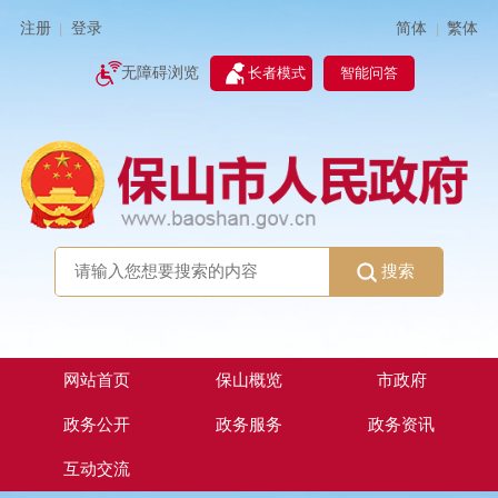
简体
繁体
注册
登录
|
|
无障碍浏览
长者模式
智能问答
搜索
网站首页
保山概览
市政府
政务公开
政务服务
政务资讯
互动交流