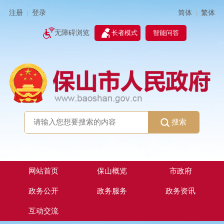
简体
繁体
注册
登录
|
|
无障碍浏览
长者模式
智能问答
搜索
网站首页
保山概览
市政府
政务公开
政务服务
政务资讯
互动交流