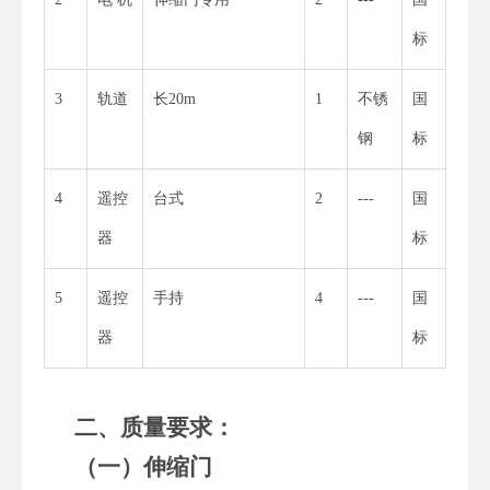
标
3
轨道
长20m
1
不锈
国
钢
标
4
遥控
台式
2
---
国
器
标
5
遥控
手持
4
---
国
器
标
二、质量要求：
（一）伸缩门