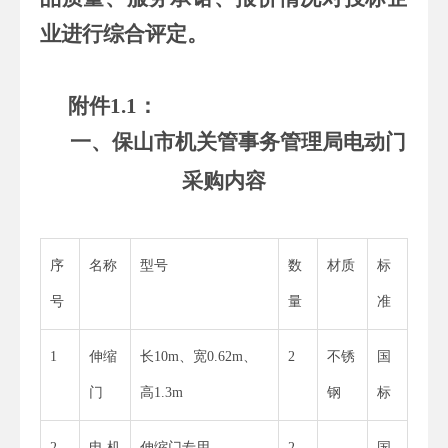
业进行综合评定。
附件1.1：
一、保山市机关管事务管理局电动门
采购内容
序
名称
型号
数
材质
标
号
量
准
1
伸缩
长10m、宽0.62m、
2
不锈
国
门
高1.3m
钢
标
2
电 机
伸缩门专用
2
---
国