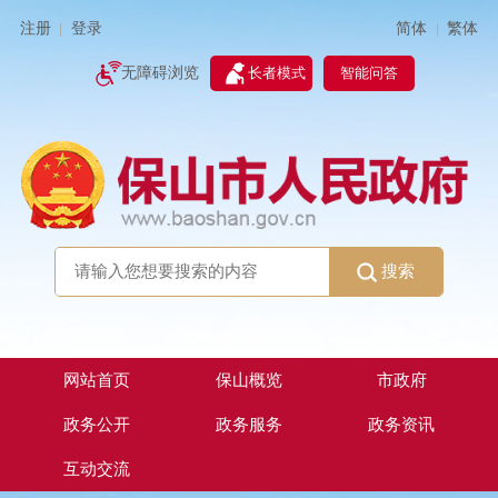
简体
繁体
注册
登录
|
|
无障碍浏览
长者模式
智能问答
搜索
网站首页
保山概览
市政府
政务公开
政务服务
政务资讯
互动交流