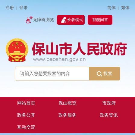
简体
繁体
注册
登录
|
|
无障碍浏览
长者模式
智能问答
搜索
网站首页
保山概览
市政府
政务公开
政务服务
政务资讯
互动交流