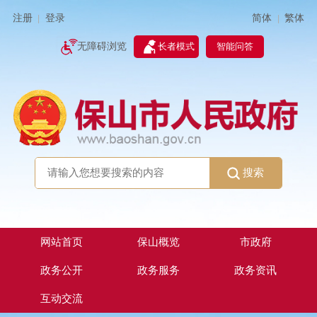
简体
繁体
注册
登录
|
|
无障碍浏览
长者模式
智能问答
搜索
网站首页
保山概览
市政府
政务公开
政务服务
政务资讯
互动交流