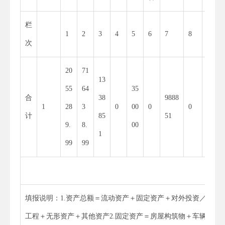
栏
1
2
3
4
5
6
7
8
9
次
20
71
13
55
64
35
合
38
9888
1
28
3
0
00
0
0
0
计
85
51
9.
8.
00
1
99
99
填报说明：1.资产总额＝流动资产＋固定资产＋对外投资／有价
工程＋无形资产＋其他资产2.固定资产＝房屋构筑物＋车辆＋单价