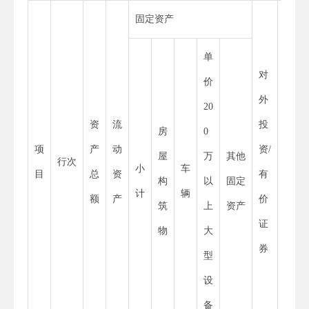
固定资产
单
对
价
外
20
资
流
投
在
房
0
项
产
动
资/
建
屋
万
其他
行次
小
车
目
总
资
有
工
构
以
固定
计
辆
额
产
价
程
筑
上
资产
证
物
大
券
型
设
备