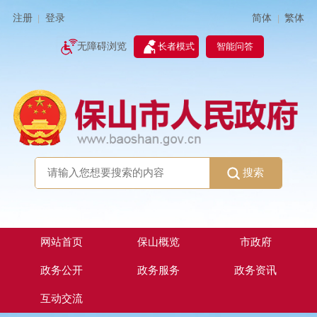
简体
繁体
注册
登录
|
|
无障碍浏览
长者模式
智能问答
搜索
网站首页
保山概览
市政府
政务公开
政务服务
政务资讯
互动交流