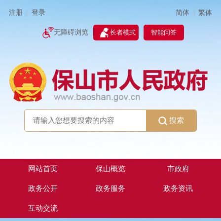
简体
繁体
注册
登录
|
|
无障碍浏览
长者模式
智能问答
搜索
网站首页
保山概览
市政府
政务公开
政务服务
政务资讯
互动交流