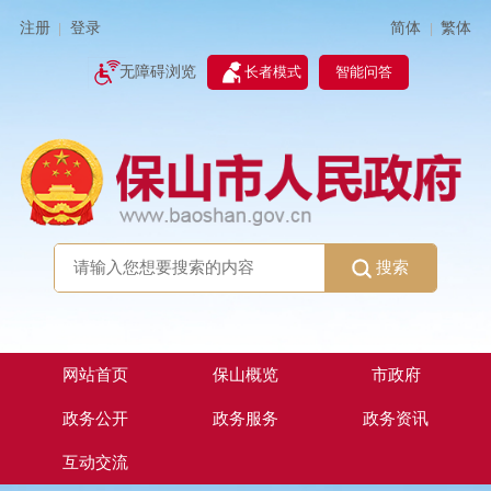
简体
繁体
注册
登录
|
|
无障碍浏览
长者模式
智能问答
搜索
网站首页
保山概览
市政府
政务公开
政务服务
政务资讯
互动交流