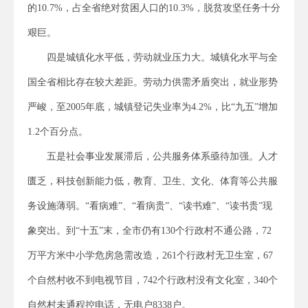
的10.7%，占全省绝对贫困人口的10.3%，脱贫攻坚任务十分
艰巨。
四是城镇化水平低，劳动就业压力大。城镇化水平与全
国全省相比存在较大差距。劳动力供需矛盾突出，就业形势
严峻，至2005年底，城镇登记失业率为4.2%，比“九五”增加
1.2个百分点。
五是社会事业发展滞后，公共服务体系亟待加强。人才
匮乏，科技创新能力低，教育、卫生、文化、体育等公共服
务设施薄弱。“看病难”、“看病贵”、“读书难”、“读书贵”现
象突出。到“十五”末，全市仍有130个行政村不通公路，72
万平方米中小学危房急需改造，261个行政村无卫生室，67
个自然村收不到电视节目，742个行政村没有文化室，340个
自然村未通程控电话，无电户8338户。