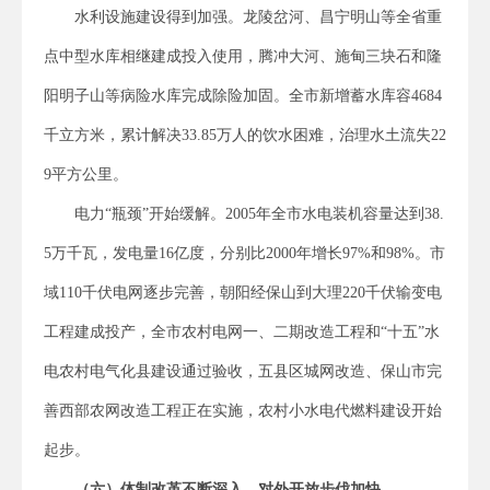
水利设施建设得到加强。龙陵岔河、昌宁明山等全省重
点中型水库相继建成投入使用，腾冲大河、施甸三块石和隆
阳明子山等病险水库完成除险加固。全市新增蓄水库容4684
千立方米，累计解决33.85万人的饮水困难，治理水土流失22
9平方公里。
电力“瓶颈”开始缓解。2005年全市水电装机容量达到38.
5万千瓦，发电量16亿度，分别比2000年增长97%和98%。市
域110千伏电网逐步完善，朝阳经保山到大理220千伏输变电
工程建成投产，全市农村电网一、二期改造工程和“十五”水
电农村电气化县建设通过验收，五县区城网改造、保山市完
善西部农网改造工程正在实施，农村小水电代燃料建设开始
起步。
（六）体制改革不断深入，对外开放步伐加快