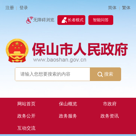
简体
繁体
注册
登录
|
|
无障碍浏览
长者模式
智能问答
搜索
网站首页
保山概览
市政府
政务公开
政务服务
政务资讯
互动交流