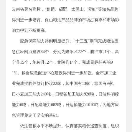
云南省著名商标，“麒麟、硕野、太保山、霁虹”等知名品牌
得到进一步培育。保山粮油产品品牌的市场占有率和市场影
响力得到不断提高。
应急保障能力得到明显提升。“十三五”期间完成粮油应
急供应网点建设84个，分别为隆阳区22个，腾冲市21个，昌
宁县15个，施甸县12个，龙陵县14个，完成目标任务的9
1%。粮食应急配送中心建设得到进一步加强。全市加工企
业完成授牌并签订协议22家，其中国有13家，非国有9家。
日小麦加工能力240吨，日稻谷加工能力920吨，日油料初榨
能力6吨，日配送能力682吨，日运输能力1010吨，为地方应
急管理奠定了坚实的基础。
依法管粮水平不断提升。认真落实粮食巡查制度，组织