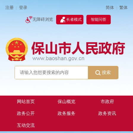
简体
繁体
注册
登录
|
|
无障碍浏览
长者模式
智能问答
搜索
网站首页
保山概览
市政府
政务公开
政务服务
政务资讯
互动交流