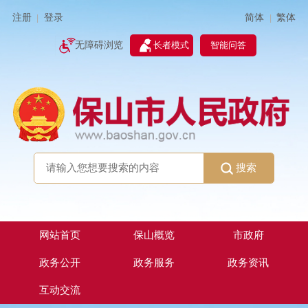
简体
繁体
注册
登录
|
|
无障碍浏览
长者模式
智能问答
搜索
网站首页
保山概览
市政府
政务公开
政务服务
政务资讯
互动交流