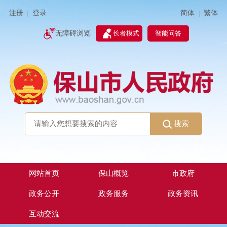
简体
繁体
注册
登录
|
|
无障碍浏览
长者模式
智能问答
搜索
网站首页
保山概览
市政府
政务公开
政务服务
政务资讯
互动交流