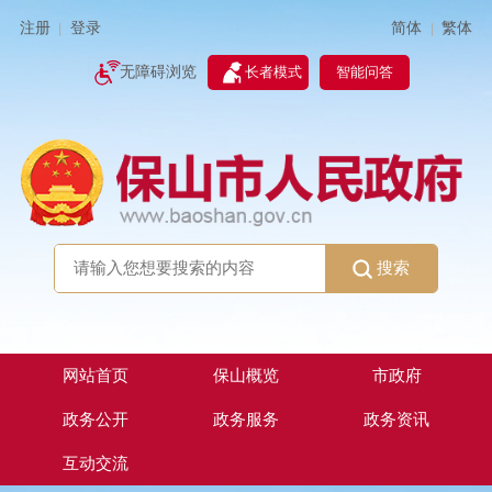
简体
繁体
注册
登录
|
|
无障碍浏览
长者模式
智能问答
搜索
网站首页
保山概览
市政府
政务公开
政务服务
政务资讯
互动交流