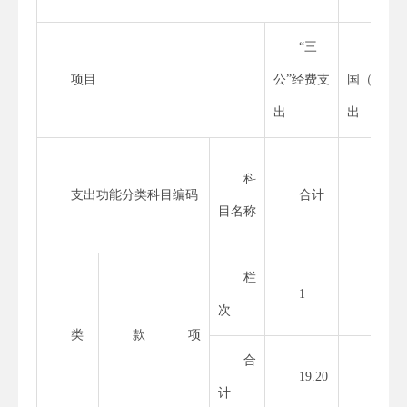
“三
因公
项目
公”经费支
国（境）
出
出
科
支出功能分类科目编码
合计
小计
目名称
栏
1
2
次
类
款
项
合
19.20
计