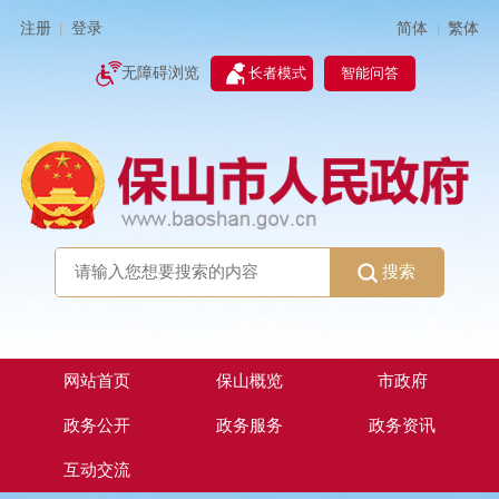
简体
繁体
注册
登录
|
|
无障碍浏览
长者模式
智能问答
搜索
网站首页
保山概览
市政府
政务公开
政务服务
政务资讯
互动交流