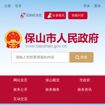
简体
繁体
注册
登录
|
|
无障碍浏览
长者模式
智能问答
搜索
网站首页
保山概览
市政府
政务公开
政务服务
政务资讯
互动交流