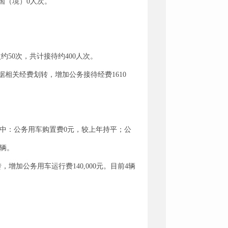
国（境）0人次。
次约50次，共计接待约400人次。
相关经费划转，增加公务接待经费1610
3%。其中：公务用车购置费0元，较上年持平；公
3辆。
加公务用车运行费140,000元。目前4辆