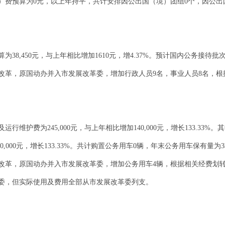
境）费预算为0元，以上年持平，共计安排因公出国（境）团组0个，因公出
为38,450元，与上年相比增加1610元，增4.37%。预计国内公务接待批
革，原国动办并入市发展改革委，增加行政人员9名，事业人员8名，根据
运行维护费为245,000元，与上年相比增加140,000元，增长133.3
40,000元，增长133.33%。共计购置公务用车0辆，年末公务用车保有量为
革，原国动办并入市发展改革委，增加公务用车4辆，根据相关经费划转，增
委，但实际使用及费用全部从市发展改革委列支。