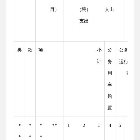
目）
（境）
支出
接待
支出
费支
出
类
款
项
小
公
公务用车
计
务
运行维护
用
费
车
购
置
*
*
*
**
1
2
3
4
5
6
*
*
*