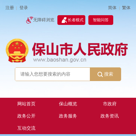
简体
繁体
注册
登录
|
|
无障碍浏览
长者模式
智能问答
搜索
网站首页
保山概览
市政府
政务公开
政务服务
政务资讯
互动交流