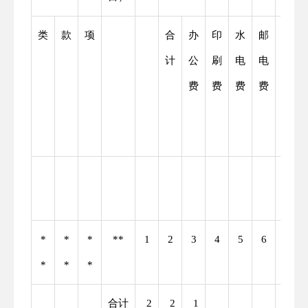
类
款
项
合
办
印
水
邮
物
计
公
刷
电
电
业
费
费
费
费
管
理
费
*
*
*
**
1
2
3
4
5
6
7
*
*
*
合计
2
2
1