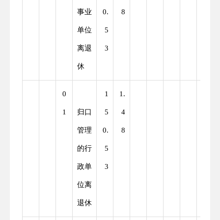
事业
0.
8
单位
5
离退
3
休
0
1
1.
1
归口
5
4
管理
0.
8
的行
5
政单
3
位离
退休