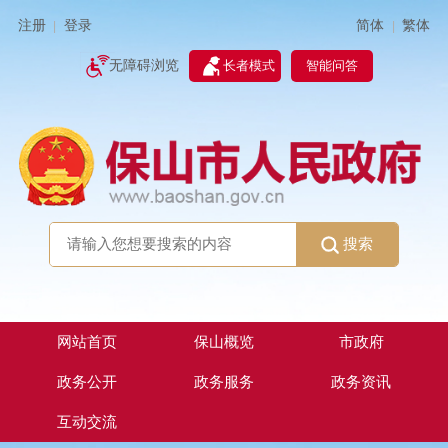
简体
繁体
注册
登录
|
|
无障碍浏览
长者模式
智能问答
搜索
网站首页
保山概览
市政府
政务公开
政务服务
政务资讯
互动交流