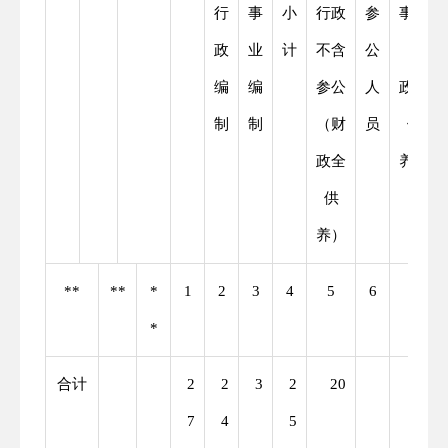
行
事
小
行政
参
事业
政
业
计
不含
公
（财
编
编
参公
人
政全
制
制
（财
员
供
政全
养）
供
养）
**
**
*
1
2
3
4
5
6
7
*
合计
2
2
3
2
20
3
7
4
5