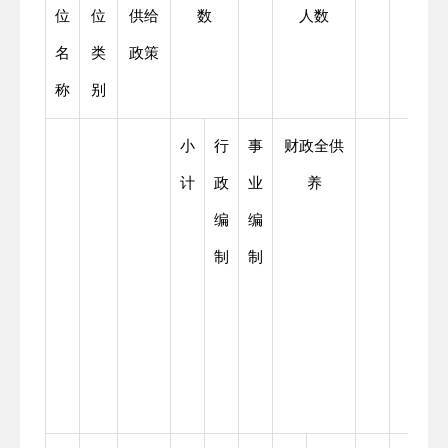
位
位
供给
数
人数
名
类
政策
称
别
小
行
事
财政全供
计
政
业
养
编
编
制
制