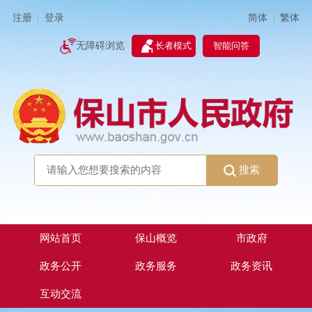
简体
繁体
注册
登录
|
|
无障碍浏览
长者模式
智能问答
搜索
网站首页
保山概览
市政府
政务公开
政务服务
政务资讯
互动交流