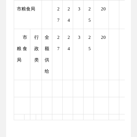
市粮食局
2
2
3
2
20
3
7
4
5
市
行
全
2
2
3
2
20
3
粮食
政
额
7
4
5
局
类
供
给