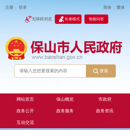
简体
繁体
注册
登录
|
|
无障碍浏览
长者模式
智能问答
搜索
网站首页
保山概览
市政府
政务公开
政务服务
政务资讯
互动交流