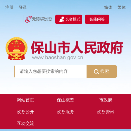
简体
繁体
注册
登录
|
|
无障碍浏览
长者模式
智能问答
搜索
网站首页
保山概览
市政府
政务公开
政务服务
政务资讯
互动交流