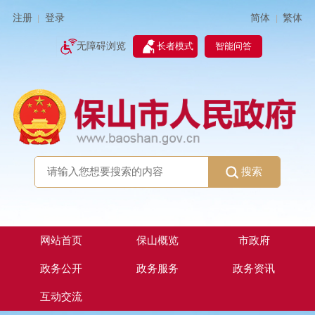
简体
繁体
注册
登录
|
|
无障碍浏览
长者模式
智能问答
搜索
网站首页
保山概览
市政府
政务公开
政务服务
政务资讯
互动交流