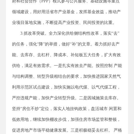
府和社会合作（PPP）模式参与公共服务、基础设施等重点
领域建设，用好用活省市产业基金，发挥基金效益，推动产
业项目落地实施，不断提高产业投资、民间投资的比重。
3.抓改革突破。全力深化供给侧结构性改革，落实“去”
的任务，强化“降”的举措，做好“补”的文章。着力抓好去产
能、去库存、去杠杆、降成本、补短板五大任务，扩大有效
供给，满足有效需求。一是扎实有效去产能。按照控制 产能
与结构调整、转型升级相结合的要求，加快推进国家天然气
利用示范区试点建设，加快实施以电代煤、以气代煤工程，
严控违规产能，加快产业转型升级。二是因城施策去库存。
坚持“房住不炒”定位，落实人地挂钩政策，盘活城市 闲置和
低效用地，继续加快棚改步伐，加强住房市场监管和整顿，
促进房地产市场平稳健康发展。三是积极稳妥去杠杆。 严格