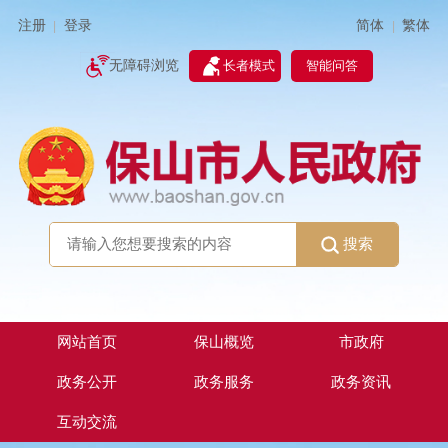
简体
繁体
注册
登录
|
|
无障碍浏览
长者模式
智能问答
搜索
网站首页
保山概览
市政府
政务公开
政务服务
政务资讯
互动交流