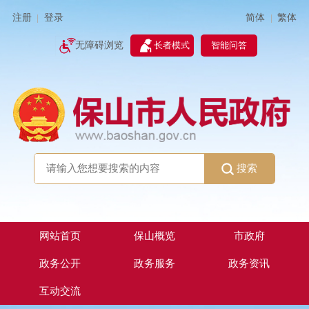
简体
繁体
注册
登录
|
|
无障碍浏览
长者模式
智能问答
搜索
网站首页
保山概览
市政府
政务公开
政务服务
政务资讯
互动交流