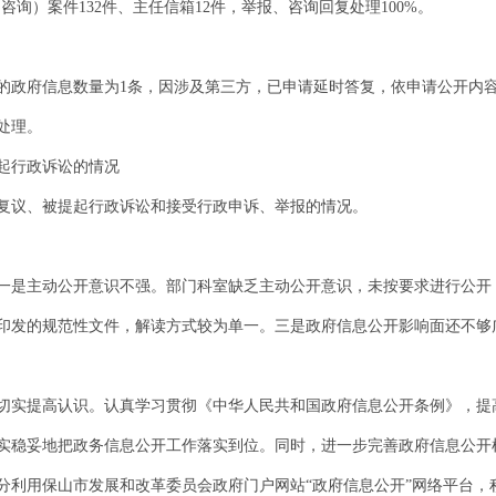
报（咨询）案件132件、主任信箱12件，举报、咨询回复处理100%。
公开的政府信息数量为1条，因涉及第三方，已申请延时答复，依申请公开内
处理。
起行政诉讼的情况
政复议、被提起行政诉讼和接受行政申诉、举报的情况。
一是主动公开意识不强。部门科室缺乏主动公开意识，未按要求进行公开
印发的规范性文件，解读方式较为单一。三是政府信息公开影响面还不够
切实提高认识。认真学习贯彻《中华人民共和国政府信息公开条例》，提
实稳妥地把政务信息公开工作落实到位。同时，进一步完善政府信息公开
分利用保山市发展和改革委员会政府门户网站“政府信息公开”网络平台，