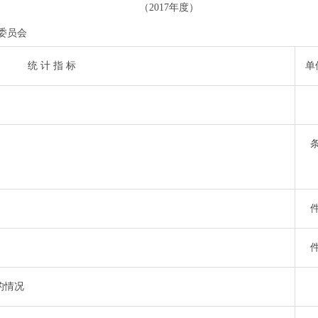
（2017年度）
委员会
统 计 指 标
单
的情况