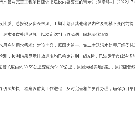
水管网完善工程项目建议书建设内容变更的请示》(保瑞环司〔2022〕7
设性质、总投资及资金来源、工期计划及其他建设内容及规模不变的前提
厂尾水深度处理设施，以稳定达到市政浇洒、园林绿化灌溉、
用户的用水需求）建设内容，原因为第一、第二生活污水处理厂经委托云南佳
标检测，检测结果显示排放标准均已稳定达到一级A标，已满足于市政浇洒
水输送管长度由约80.59公里变更为94.02公里，原因为经实地踏勘，原拟
序切实加快工程建设前期工作进程，及时完善相关要件办理，确保项目早