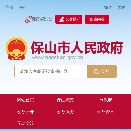
简体
繁体
注册
登录
|
|
无障碍浏览
长者模式
智能问答
搜索
网站首页
保山概览
市政府
政务公开
政务服务
政务资讯
互动交流