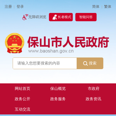
简体
繁体
注册
登录
|
|
无障碍浏览
长者模式
智能问答
搜索
网站首页
保山概览
市政府
政务公开
政务服务
政务资讯
互动交流