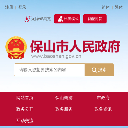
简体
繁体
注册
登录
|
|
无障碍浏览
长者模式
智能问答
搜索
网站首页
保山概览
市政府
政务公开
政务服务
政务资讯
互动交流