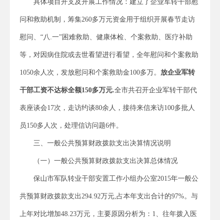
具体项目开支及开展工作情况：建立了企业军转干部慰
问和救助机制，筹集260多万元资金用于组织开展春节走访
慰问、“八.一”困难救助、健康体检、个案救助、医疗补助
等，对因病住院或去世看望进行看望，全年慰问和个案救助
1050余人次，发放慰问和个案救助金100多万。
放企业军转
干部工资不达标全额150多万元.
全市共召开企业军转干部代
表座谈会17次，走访约谈80余人，接待来信来访100多批人
员150多人次，处理信访问题6件。
三、一般公共预算财政拨款支出决算情况说明
（一）一般公共预算财政拨款支出决算总体情况
保山市军队转业干部安置工作小组办公室2015年一般公
共预算财政拨款支出294.92万元,占本年支出合计的97%。与
上年对比增加48.23万元，主要原因分析为：1、往年拨入医