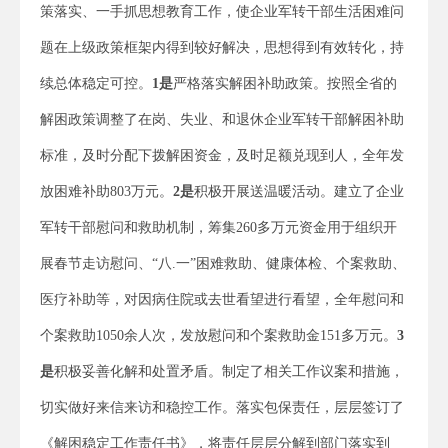
策落实、一手抓思想教育工作，使企业军转干部生活困难问
题在上级政策框架内得到较好解决，思想得到有效转化，持
续总体稳定可控。
1
是
严格落实解困补助政策。按照全省的
解困政策调整了在岗、失业、和退休企业军转干部解困补助
标准，及时分配下拨解困资金，及时足额兑现到人，全年发
放困难补助803万元。
2是
积极开展送温暖活动。建立了企业
军转干部慰问和救助机制，筹集260多万元资金用于组织开
展春节走访慰问、“八.一”困难救助、健康体检、个案救助、
医疗补助等，对因病住院或去世看望进行看望，全年慰问和
个案救助1050余人次，发放慰问和个案救助金151多万元。
3
是
积极妥善化解和处置矛盾。制定了相关工作议案和措施，
切实做好来信来访和稳控工作。落实包保责任，层层签订了
《解困稳定工作责任书》，将责任层层分解到部门落实到