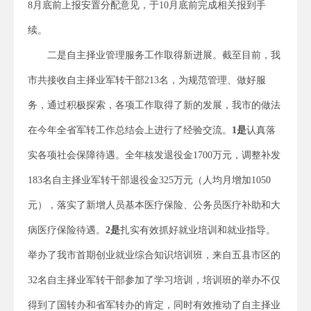
8月底前上报安置分配意见，于10月底前完成相关报到手
续。
二是自主择业管理服务工作取得新进展。截至目前，我
市共接收自主择业军转干部213名，为规范管理、做好服
务，通过积极探索，各项工作取得了新的发展，我市的做法
在今年全省军转工作总结会上进行了经验交流。
1是
认真落
实各项社会保障待遇。全年核发退役金1700万元，调整补发
183名自主择业军转干部退役金325万元（人均月增加1050
元），落实了新增人员基本医疗保险、公务员医疗补助和大
病医疗保险待遇。
2是
扎实有效抓好就业培训和就业指导。
举办了我市首期创业就业综合知识培训班，来自五县市区的
32名自主择业军转干部参加了学习培训，培训班的举办不仅
得到了国转办和省军转办的肯定，同时有效推动了自主择业