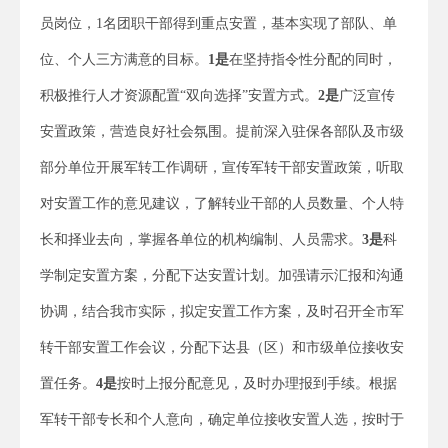
员岗位，1名团职干部得到重点安置，基本实现了部队、单
位、个人三方满意的目标。
1是
在坚持指令性分配的同时，
积极推行人才资源配置“双向选择”安置方式。
2是
广泛宣传
安置政策，营造良好社会氛围。提前深入驻保各部队及市级
部分单位开展军转工作调研，宣传军转干部安置政策，听取
对安置工作的意见建议，了解转业干部的人员数量、个人特
长和择业去向，掌握各单位的机构编制、人员需求。
3是
科
学制定安置方案，分配下达安置计划。加强请示汇报和沟通
协调，结合我市实际，拟定安置工作方案，及时召开全市军
转干部安置工作会议，分配下达县（区）和市级单位接收安
置任务。
4是
按时上报分配意见，及时办理报到手续。根据
军转干部专长和个人意向，确定单位接收安置人选，按时于