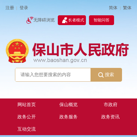
简体
繁体
注册
登录
|
|
无障碍浏览
长者模式
智能问答
搜索
网站首页
保山概览
市政府
政务公开
政务服务
政务资讯
互动交流