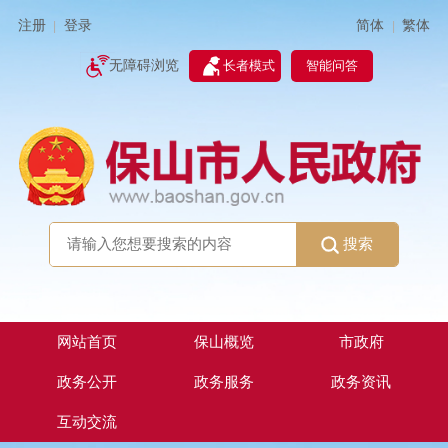
简体
繁体
注册
登录
|
|
无障碍浏览
长者模式
智能问答
搜索
网站首页
保山概览
市政府
政务公开
政务服务
政务资讯
互动交流