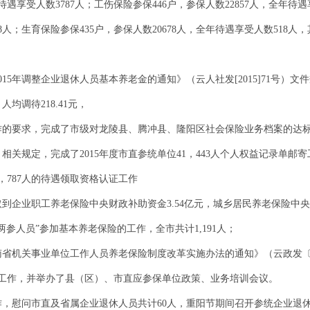
，待遇享受人数3787人；工伤保险参保446户，参保人数22857人，全年
18人；生育保险参保435户，参保人数20678人，全年待遇享受人数518
5年调整企业退休人员基本养老金的通知》（云人社发[2015]71号）文件规
均调待218.41元，
作的要求，完成了市级对龙陵县、腾冲县、隆阳区社会保险业务档案的达
相关规定，完成了2015年度市直参统单位41，443人个人权益记录单邮寄
，787人的待遇领取资格认证工作
取到企业职工养老保险中央财政补助资金3.54亿元，城乡居民养老保险中央
参人员”参加基本养老保险的工作，全市共计1,191人；
机关事业单位工作人员养老保险制度改革实施办法的通知》（云政发〔2015
工作，并举办了县（区）、市直应参保单位政策、业务培训会议。
作，慰问市直及省属企业退休人员共计60人，重阳节期间召开参统企业退