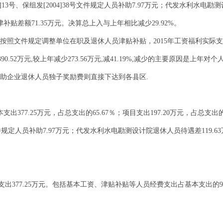
2]13号、保组发[2004]38号文件规定人员补助7.97万元；代发水利水电
补贴差额71.35万元。决算总上入与上年相比减少29.92%。
按照文件规定调整单位在职及退休人员津贴补贴，2015年工资福利实际支出121
出390.52万元,较上年减少273.56万元,减41.19%,减少的主要原因是
补助企业退休人员独子奖励费则直接下达到各县区.
支出377.25万元，占总支出的65.67％；项目支出197.20万元，占总支出的
8号文件规定人员补助7.97万元；代发水利水电勘测设计院退休人员待遇差119.
支出377.25万元。包括基本工资、津贴补贴等人员经费支出占基本支出的9
。