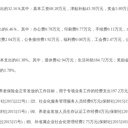
出的32.16％其中：基本工资68.28万元，津贴补贴43.39万元，奖金5.8
6.46％。其中：办公费0.78万元，印刷费0.77万元，手续费0.11万元，水
议费2.04万元，公务接待费1.92万元，福利费0.08万元，工会费2.47
本支出的61.38%。其中，退休费42.94万元；生活补助184.72万元；奖励金
1.78%。
员养老保险金正常发放的工作目标，用于专项业务工作的经费支出197.2
财社[2015]222号)；⑵、社会化服务管理服务人员经费8万元(保财社[2015]1
2015]15号)；⑷、养老金发放人员生存认证工作经费4万元(保财社[2015
15]15号)；⑹、补省属企业社会化管理经费2.75万元(保财社[2015]10