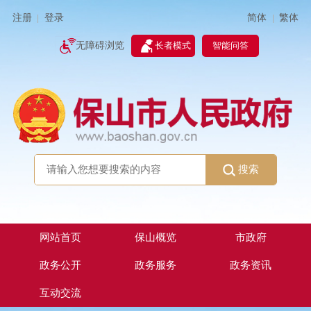
简体
繁体
注册
登录
|
|
无障碍浏览
长者模式
智能问答
搜索
网站首页
保山概览
市政府
政务公开
政务服务
政务资讯
互动交流