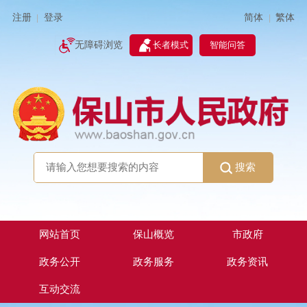
简体
繁体
注册
登录
|
|
无障碍浏览
长者模式
智能问答
搜索
网站首页
保山概览
市政府
政务公开
政务服务
政务资讯
互动交流