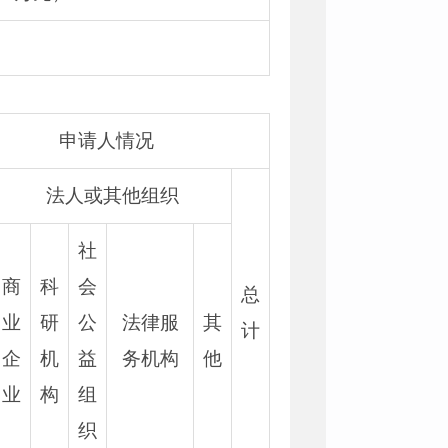
申请人情况
法人或其他组织
社
商
科
会
总
业
研
公
法律服
其
计
企
机
益
务机构
他
业
构
组
织