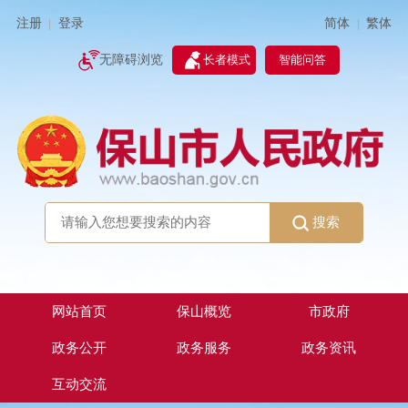
简体
繁体
注册
登录
|
|
无障碍浏览
长者模式
智能问答
搜索
网站首页
保山概览
市政府
政务公开
政务服务
政务资讯
互动交流