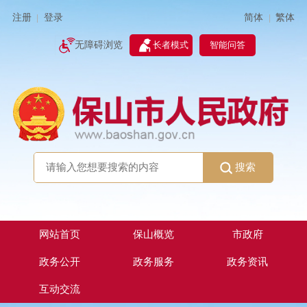
简体
繁体
注册
登录
|
|
无障碍浏览
长者模式
智能问答
搜索
网站首页
保山概览
市政府
政务公开
政务服务
政务资讯
互动交流