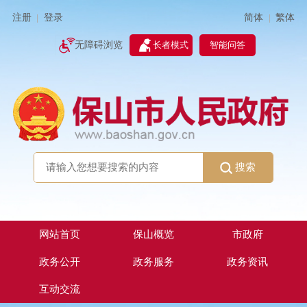
简体
繁体
注册
登录
|
|
无障碍浏览
长者模式
智能问答
搜索
网站首页
保山概览
市政府
政务公开
政务服务
政务资讯
互动交流